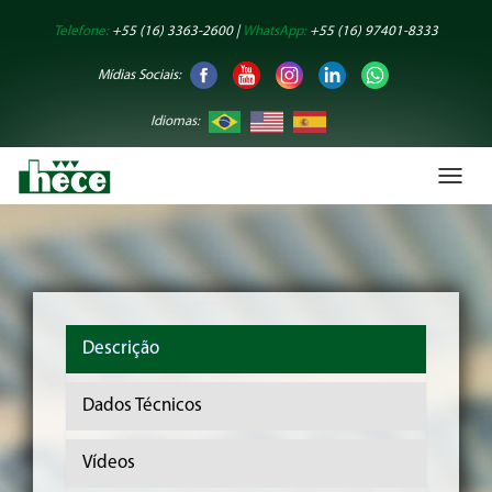
Telefone:
+55 (16) 3363-2600 |
WhatsApp:
+55 (16) 97401-8333
Mídias Sociais:
Idiomas:
Toggl
naviga
Descrição
Dados Técnicos
Vídeos