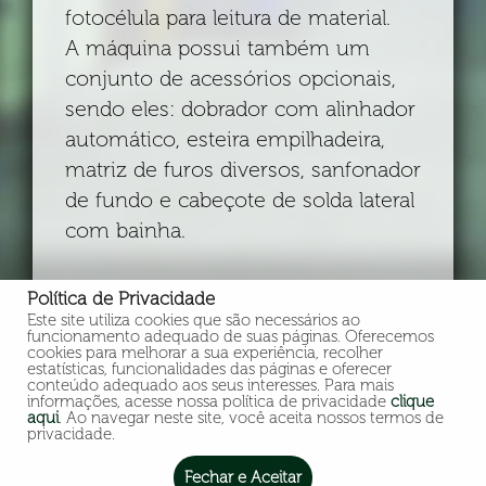
fotocélula para leitura de material.
A máquina possui também um
conjunto de acessórios opcionais,
sendo eles: dobrador com alinhador
automático, esteira empilhadeira,
matriz de furos diversos, sanfonador
de fundo e cabeçote de solda lateral
com bainha.
Política de Privacidade
Este site utiliza cookies que são necessários ao
funcionamento adequado de suas páginas. Oferecemos
cookies para melhorar a sua experiência, recolher
estatísticas, funcionalidades das páginas e oferecer
conteúdo adequado aos seus interesses. Para mais
informações, acesse nossa política de privacidade
clique
Rua João Abdelnur, 99 - Distrito Industrial
aqui
. Ao navegar neste site, você aceita nossos termos de
privacidade.
Miguel Abdelnur
CEP: 13571-380 - São Carlos, SP - Brasil - by
Fechar e Aceitar
QW3