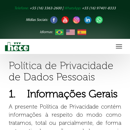
Telefone:
+55 (16) 3363-2600 |
WhatsApp:
+55 (16) 97401-8333
Mídias Sociais:
Idiomas:
Toggl
naviga
Política de Privacidade
de Dados Pessoais
1. Informações Gerais
A presente Política de Privacidade contém
informações à respeito do modo como
tratamos, total ou parcialmente, de forma