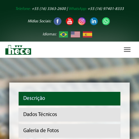
Telefone:
+55 (16) 3363-2600 |
WhatsApp:
+55 (16) 97401-8333
Mídias Sociais:
Idiomas:
Toggl
naviga
Descrição
Dados Técnicos
Galeria de Fotos