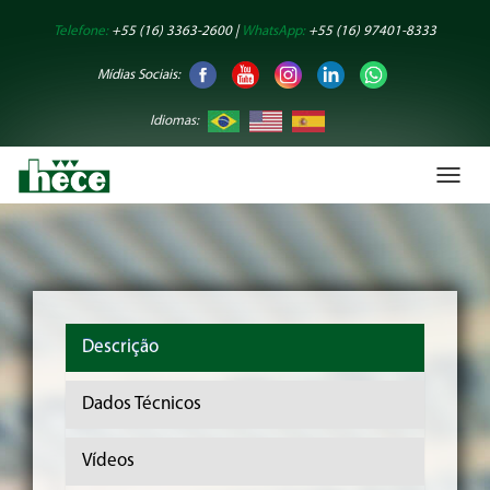
Telefone:
+55 (16) 3363-2600 |
WhatsApp:
+55 (16) 97401-8333
Mídias Sociais:
Idiomas:
Toggl
naviga
Descrição
Dados Técnicos
Vídeos