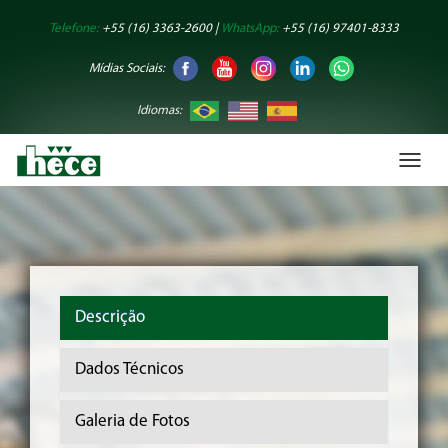
Telefone:
+55 (16) 3363-2600 |
WhatsApp:
+55 (16) 97401-8333
Mídias Sociais:
Idiomas:
Toggl
naviga
Descrição
Dados Técnicos
Galeria de Fotos