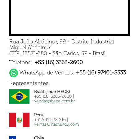
Rua João Abdelnur, 99 - Distrito Industrial
Miguel Abdelnur
CEP: 13571-380 - São Carlos, SP - Brasil
Telefone:
+55 (16) 3363-2600
WhatsApp de Vendas:
+55 (16) 97401-8333
Representantes:
Brasil (sede HECE)
+55 (16) 3363-2600 |
vendas@hece.com.br
Peru
+51 941 522 216 |
ventas@maquindu.com
Chile